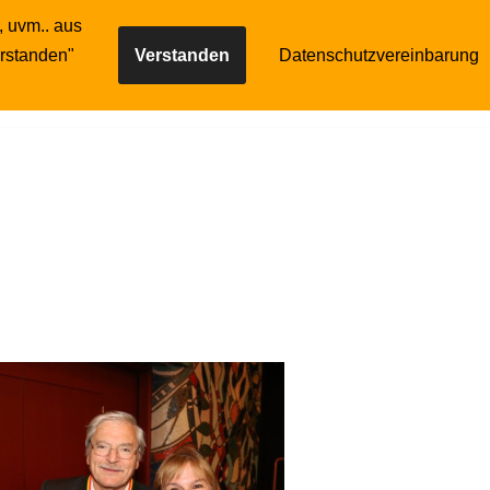
, uvm.. aus
Gilde
Reservierung
erstanden"
Verstanden
Datenschutzvereinbarung