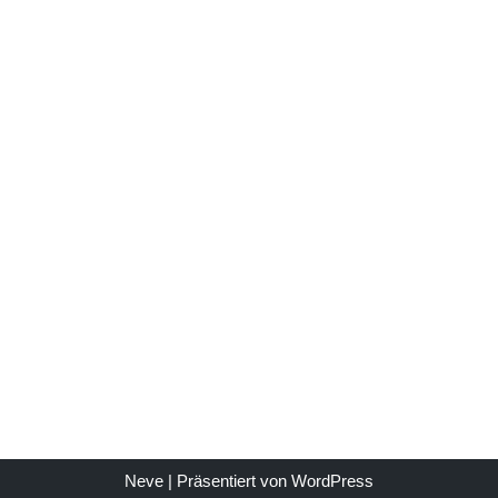
Neve
| Präsentiert von
WordPress