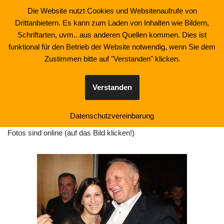
Die Website nutzt Cookies und Websitenaufrufe von
Drittanbietern. Es kann zum Laden von Inhalten wie Bildern,
Zum
Schriftarten, uvm.. aus anderen Quellen kommen. Dies ist
Inhalt
funktional für den Betrieb der Website notwendig, wenn Sie dem
springen
Zustimmen bitte auf "Verstanden" klicken.
Fotos von der Faschingssitzung am
10.02.2017
Verstanden
Datenschutzvereinbarung
Fotos sind online (auf das Bild klicken!)